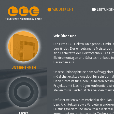
WIR ÜBER UNS
LEISTUNGE
TCE Elektro-Anlagenbau GmbH
Wir über uns
Die Firma TCE Elektro-Anlagenbau GmbH 
gegründet. Der eingetragene Meisterbetrie
sind Fachkräfte der Elektrotechnik. Die Fir
Elektromontagen und Schaltschrankbau in 
Bereichen aus.
UNTERNEHMEN
Unsere Philosophie ist dem Auftraggeber 
möglichst exaktes Angebot für sein Vorha
Denn nichts ist für einen Bauherren schli
Projektes mit Nachträgen konfrontiert wi
stellen muss. Leider ist das bei den meist
Dafür erstellen wir im Vorfeld in der P
bzw. Architekten sowie Vertretern ander
Leistungsbedarf und daraufhin ein detailli
LICHT
immer umfangreicher je mehr Technik auf