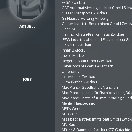
FEGA Zwickau
GAT Automatisierungstechnik GmbH Schw
Gläser Transporte Zwickau
GS Hausverwaltung Amberg
Günter Kunststoffmaschinen GmbH Zwick
AKTUELL
Hahn AG
Heinrich-Braun-Krankenhaus Zwickau
IFZW Industrieofen- und Feuerfestbau G
ILKAZELL Zwickau
Inhair Zwickau
Jawoll Märkte
Jaeger Ausbau GmbH Zwickau
KälteConcept GmbH Auerbach
Limehome
Leitermann Zwickau
JOBS
Lutherkirche Zwickau
Max-Planck-Gesellschaft München
Max-Planck-Institut für Eisenforschung Dü
Max-Planck-Institut für Immunbiologie und
Mehler Haustechnik
META Werk
MFB Com
Misslbeck Betriebsmittelbau GmbH Zwick
MM Bau
Müller & Baumann Zwickau KFZ-Gutachter