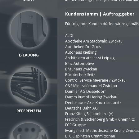
Kundenstamm | Auftraggeber
Für folgende Kunden dürfen wir regelmäßi
ALDI
Apotheke Am Stadtwald Zwickau
Apotheken Dr. Groß
Autohaus Kießling
E-LADUNG
Architekten atelier st Leipzig
Binz Automotive
Brauhaus Zwickau
Bürotechnik Seitz
Control Service Meerane / Zwickau
C&S Mineralölhandel Zwickau
Daimler AG Düsseldorf
Damm Rumpf Hering Zwickau
Dentallabor Axel Knorr Leubnitz
Deutsche Bahn AG
REFERENZEN
Franz König St.Leonhard (A)
Fredrich & Eschenberg GmbH Chemnitz
ECE Gruppe
Evangelisch Methodistische Kirche Zwicka
ETC Eispiraten Crimmitschau