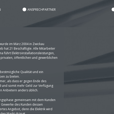
N
ANSPRECHPARTNER
wurde im März 2004 in Zwickau
b hat 21 Beschäftigte. Alle Mitarbeiter
ma führt Elektroinstallationsleistungen,
privaten, öffentlichen und gewerblichen
bestmögliche Qualität und ein
ben zu bieten.
mmer, als dass er gegen Ende des
rd und somit mehr Geld zur Verfügung
en Anbietern anders üblich.
lanungsphase gemeinsam mit dem Kunden
er Gewerke des Kunden dessen
ertes Angebot, denn die Elektrik wird
 den Markt drängt.