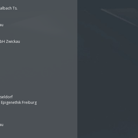
albach Ts.
au
mbH Zwickau
sseldorf
 Epigenethik Freiburg
au